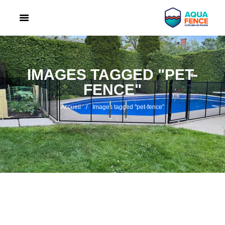
IMAGES TAGGED "PET-
FENCE"
Accueil
Images tagged "pet-fence"