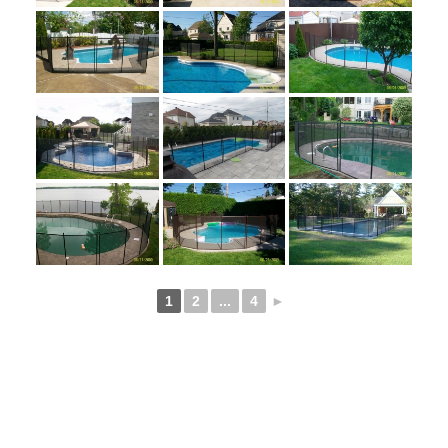
1
2
...
4
►