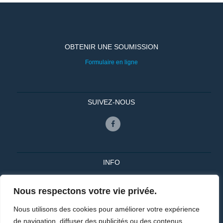
OBTENIR UNE SOUMISSION
Formulaire en ligne
SUIVEZ-NOUS
INFO
(514) 206-1886
info@aquafence.ca
Nous respectons votre vie privée.
Nous utilisons des cookies pour améliorer votre expérience
de navigation, diffuser des publicités ou des contenus